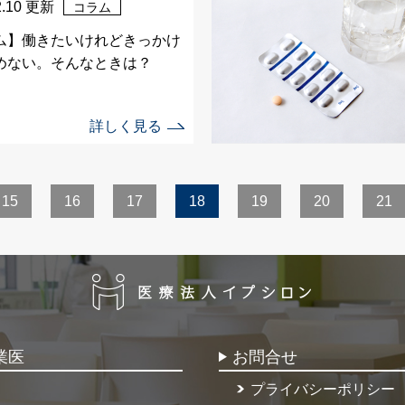
2.10 更新
コラム
ム】働きたいけれどきっかけ
めない。そんなときは？
詳しく見る
15
16
17
18
19
20
21
業医
お問合せ
プライバシーポリシー