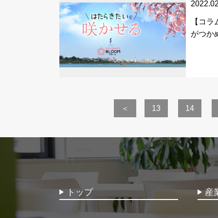
2022.0
【コラ
がつか
＜
13
14
トップ
産